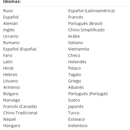
Idiomas:
Ruso
Español (Latinoamérica)
Español
Francés
Alemán
Portugués (Brasil)
Inglés
Chino Simplificado
Ucranio
Arábe
Rumano
Italiano
Español (España)
Vietnamita
Farsi
Checo
Latín
Holandés
Hindi
Polaco
Hebreo
Tagalo
Lituano
Griego
Armenio
Albanés
Búlgaro
Portugués (Portugal)
Noruego
Sueco
Francés (Canadá)
Japonés
Chino Tradicional
Turco
Nepalí
Eslovaco
Húngaro
Indonesio